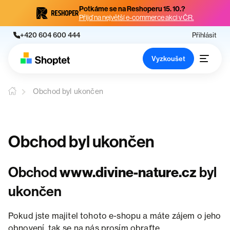
Potkáme se na Reshoperu 15. 10.?
Přijď na největší e-commerce akci v ČR.
+420 604 600 444
Přihlásit
Vyzkoušet
Obchod byl ukončen
Obchod byl ukončen
Obchod
www.divine-nature.cz
byl
ukončen
Pokud jste majitel tohoto e-shopu a máte zájem o jeho
obnovení, tak se na nás prosím obraťte.