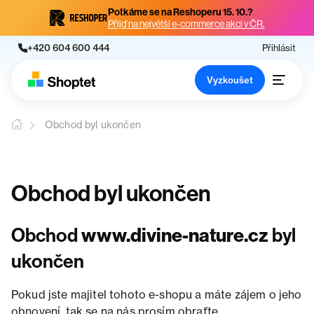
Potkáme se na Reshoperu 15. 10.?
Přijď na největší e-commerce akci v ČR.
+420 604 600 444
Přihlásit
Vyzkoušet
Obchod byl ukončen
Obchod byl ukončen
Obchod
www.divine-nature.cz
byl
ukončen
Pokud jste majitel tohoto e-shopu a máte zájem o jeho
obnovení, tak se na nás prosím obraťte.